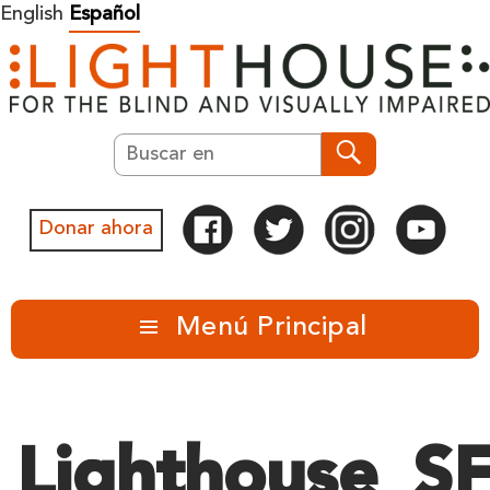
Ir
English
Español
al
contenido
Buscar en
Buscar E
Donar ahora
Menú Principal
Lighthouse_S